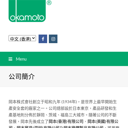
Menu
公司簡介
岡本株式會社創立于昭和九年 (1934年)，是世界上最早開始生
產安全套的廠家之一。公司總部設於日本東京，產品研發和生
產基地則分佈於靜岡、茨城、福島三大城市。隨著公司的不斷
發展，岡本先後成立了
岡本
(
香港
)
有限公司
、
岡本
(
美國
)
有限公
司
、
岡本貿易
(
深圳
)
有限公司
及
岡本
橡膠製品
有限公司
，將業務