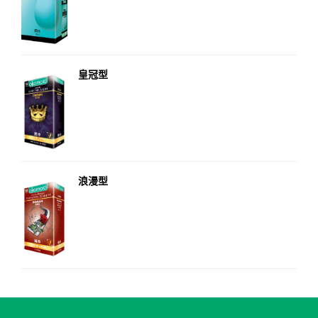
皇冠型
浪漫型