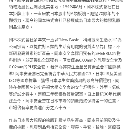
領域拓展到亞洲及北美各地。1949年6月，岡本株式會社在日
本掛牌上市，一直居於日本股市的A類板塊。經過70餘年的不
懈努力，現今的岡本株式會社已發展成為日本最大的橡膠乳膠
制品生產商。
岡本株式會社多年來一直以”New Basic – 科研提高生活水平”為
公司宗旨，以提供對人類的生活有用處的優質產品為目標，不
斷研發高質素的新產品。岡本安全套採用獨有的SHEERLON物
料制造，並研製出全球獨有 – 厚度僅為0.03mm的乳膠安全套及
0.02mm的PU安全套。 我們亦非常注重產品質素並合乎國際標
準! 岡本安全套已完全符合中華人民共和國GB，日本JIS及美國
ISO等國際標準，獲得日本厚生省藥務局的最高評價證明，同
時在美國著名的史丹福大學安全套的安全舒適性、外型、氣味
等評試比賽中，連續三年都獲得質量冠軍。自上世紀30年代創
建至今，岡本安全套在日本市場的銷量始終保持第一的位置，
市場佔有率更高達百分之六十五。
作為日本最大規模的橡膠乳膠制品生產商，岡本目前開發及生
產的橡膠、乳膠制品包括安全套、膠帶、手套、輪胎、醫療器