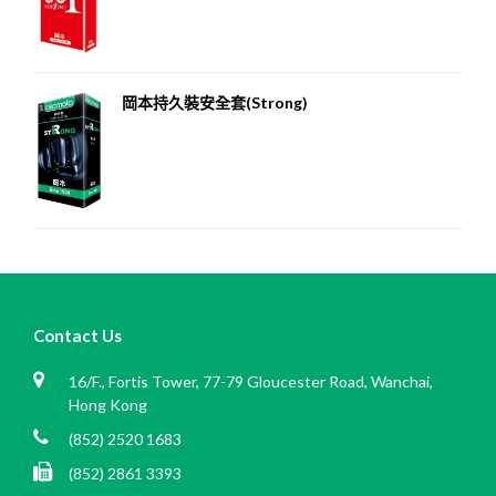
岡本持久裝安全套(Strong)
Contact Us
16/F., Fortis Tower, 77-79 Gloucester Road, Wanchai,
Hong Kong
(852) 2520 1683
(852) 2861 3393