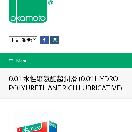
Menu
0.01 水性聚氨酯超潤滑 (0.01 HYDRO
POLYURETHANE RICH LUBRICATIVE)